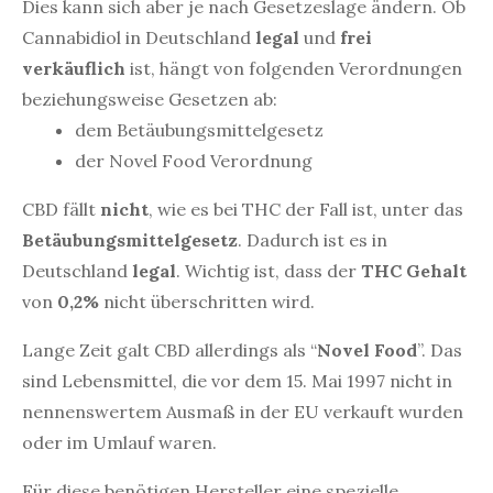
Dies kann sich aber je nach Gesetzeslage ändern. Ob
Cannabidiol in Deutschland
legal
und
frei
verkäuflich
ist, hängt von folgenden Verordnungen
beziehungsweise Gesetzen ab:
dem Betäubungsmittelgesetz
der Novel Food Verordnung
CBD fällt
nicht
, wie es bei THC der Fall ist, unter das
Betäubungsmittelgesetz
. Dadurch ist es in
Deutschland
legal
. Wichtig ist, dass der
THC Gehalt
von
0,2%
nicht überschritten wird.
Lange Zeit galt CBD allerdings als “
Novel Food
”. Das
sind Lebensmittel, die vor dem 15. Mai 1997 nicht in
nennenswertem Ausmaß in der EU verkauft wurden
oder im Umlauf waren.
Für diese benötigen Hersteller eine spezielle