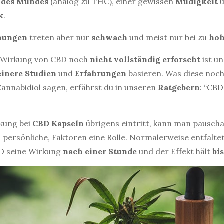
des
Mundes
(analog zu THC), einer gewissen
Müdigkeit
u
k
.
inungen
treten aber nur
schwach
und meist nur bei zu
ho
ie Wirkung von CBD noch
nicht
vollständig
erforscht
ist un
einere
Studien
und
Erfahrungen
basieren. Was diese noc
nnabidiol sagen, erfährst du in unseren
Ratgebern
: “CB
rkung bei
CBD
Kapseln
übrigens eintritt, kann man pauscha
ch persönliche, Faktoren eine Rolle. Normalerweise entfaltet
 seine Wirkung
nach einer Stunde
und der Effekt hält
bis