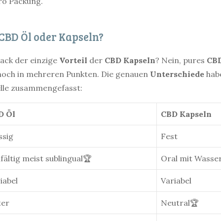
pro Packung.
 CBD Öl oder Kapseln?
ack der einzige
Vorteil
der
CBD
Kapseln
? Nein, pures
CB
 noch in mehreren Punkten. Die genauen
Unterschiede
habe
lle zusammengefasst:
D Öl
CBD Kapseln
ssig
Fest
lfältig meist sublingual🏆
Oral mit Wasse
iabel
Variabel
ter
Neutral🏆