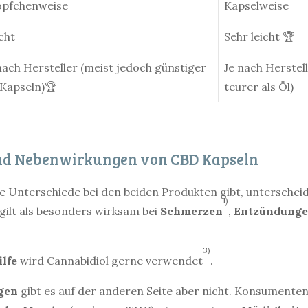
öpfchenweise
Kapselweise
cht
Sehr leicht 🏆
nach Hersteller (meist jedoch günstiger
Je nach Herstel
 Kapseln)🏆
teurer als Öl)
nd Nebenwirkungen von CBD Kapseln
 Unterschiede bei den beiden Produkten gibt, unterscheide
1)
ilt als besonders wirksam bei
Schmerzen
,
Entzündung
3)
ilfe
wird Cannabidiol gerne verwendet
.
gen
gibt es auf der anderen Seite aber nicht. Konsumenten