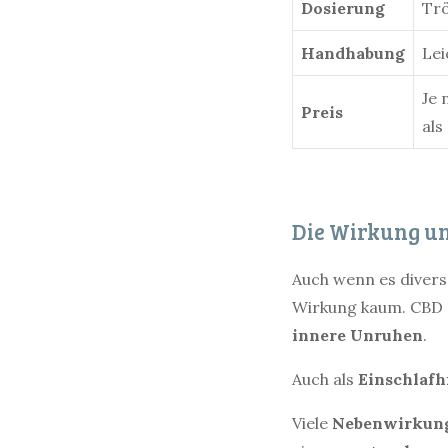
Dosierung
Tr
Handhabung
Lei
Je 
Preis
als
Die Wirkung u
Auch wenn es diverse
Wirkung kaum. CBD g
innere
Unruhen
.
Auch als
Einschlafh
Viele
Nebenwirkun