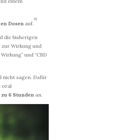
nd einem
4)
hen
Dosen
auf.
d die bisherigen
h zur Wirkung und
D Wirkung” und “CBD
l nicht sagen. Dafür
 oral
 zu 6 Stunden
an.