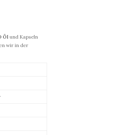
D
Öl
und Kapseln
n wir in der
r