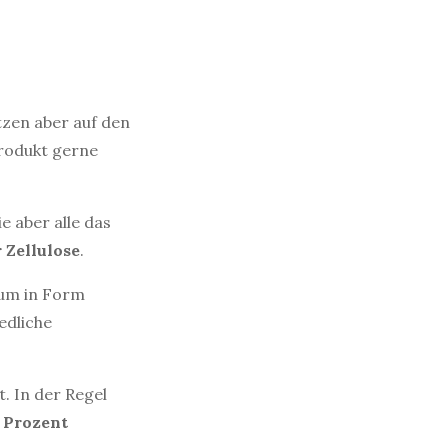
zen aber auf den
rodukt gerne
e aber alle das
r
Zellulose
.
 um in Form
edliche
. In der Regel
0 Prozent