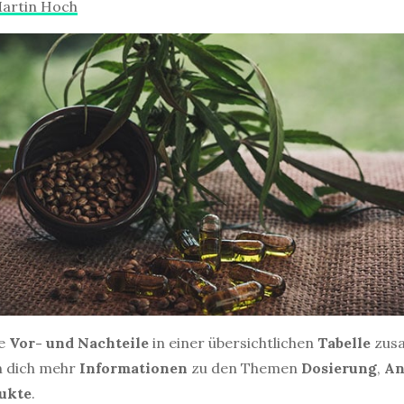
artin Hoch
le
Vor- und Nachteile
in einer übersichtlichen
Tabelle
zus
 dich mehr
Informationen
zu den Themen
Dosierung
,
An
ukte
.