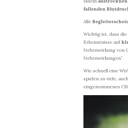
einem
austrocknen
fallenden
Blutdruc
Alle
Begleitersche
Wichtig ist, dass d
Erkenntnisse auf
kl
Nebenwirkung von Ca
Nebenwirkungen”.
Wie schnell eine Wi
spielen zu viele, au
eingenommenes CBD