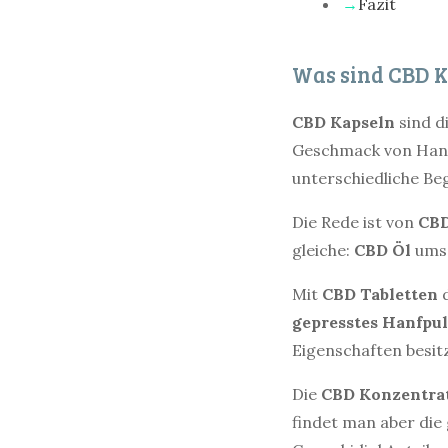
Fazit
Was sind CBD K
CBD
Kapseln
sind di
Geschmack von Hanf
unterschiedliche Beg
Die Rede ist von
CB
gleiche:
CBD
Öl
umsc
Mit
CBD
Tabletten
d
gepresstes
Hanfpul
Eigenschaften besit
Die
CBD
Konzentra
findet man aber die