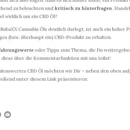
st sich also sagen, dass es sich immer lohnt, ein Produkt
ichend zu beleuchten und
kritisch zu hinterfragen
. Handel
el wirklich um ein CBD Öl?
 RubaXX Cannabis Öls deutlich darlegt, ist auch ein hoher P
iges (bzw. überhaupt ein) CBD-Produkt zu erhalten.
fahrungswerte
oder Tipps zum Thema, die Du weitergebe
 diese über die Kommentarfunktion mit uns teilst!
hlenswertes CBD Öl möchten wir Dir – neben den oben au
ießend unter diesem Link präsentieren: