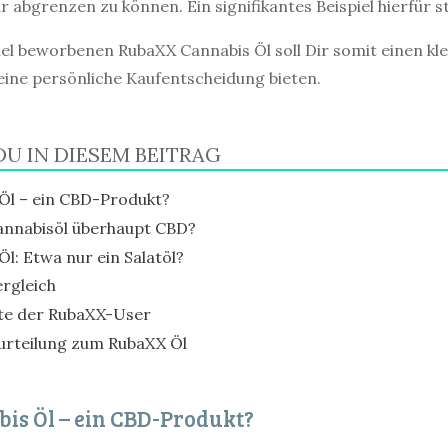
abgrenzen zu können. Ein signifikantes Beispiel hierfür st
iel beworbenen RubaXX Cannabis Öl soll Dir somit einen kl
Deine persönliche Kaufentscheidung bieten.
DU IN DIESEM BEITRAG
Öl – ein CBD-Produkt?
annabisöl überhaupt CBD?
l: Etwa nur ein Salatöl?
rgleich
te der RubaXX-User
urteilung zum RubaXX Öl
s Öl – ein CBD-Produkt?