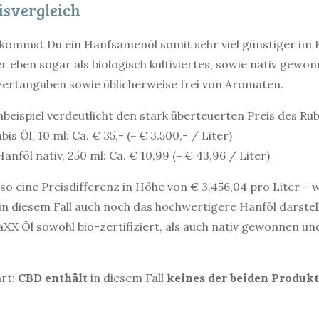
isvergleich
ekommst Du ein Hanfsamenöl somit sehr viel günstiger im
r eben sogar als biologisch kultiviertes, sowie nativ gewo
ertangaben sowie üblicherweise frei von Aromaten.
beispiel verdeutlicht den stark überteuerten Preis des Ru
s Öl, 10 ml: Ca. € 35,- (= € 3.500,- / Liter)
anföl nativ, 250 ml: Ca. € 10,99 (= € 43,96 / Liter)
so eine Preisdifferenz in Höhe von € 3.456,04 pro Liter – w
n diesem Fall auch noch das hochwertigere Hanföl darstell
X Öl sowohl bio-zertifiziert, als auch nativ gewonnen un
hrt:
CBD enthält
in diesem Fall
keines der beiden Produk