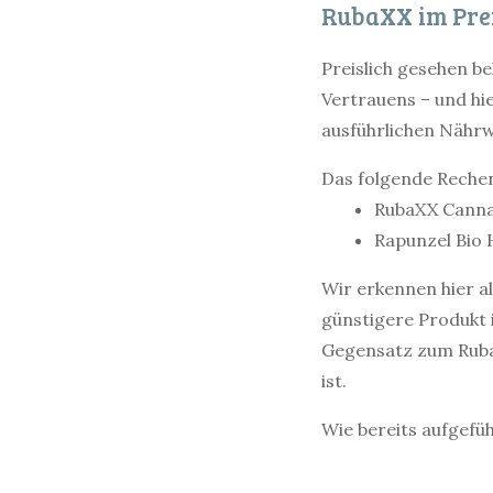
RubaXX im Pre
Preislich gesehen b
Vertrauens – und hie
ausführlichen Nährw
Das folgende Rechen
RubaXX Cannabi
Rapunzel Bio H
Wir erkennen hier al
günstigere Produkt i
Gegensatz zum RubaX
ist.
Wie bereits aufgefü