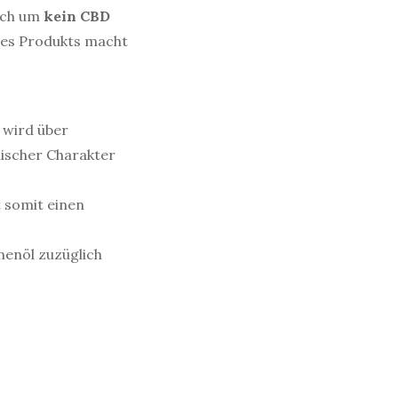
lich um
kein CBD
 des Produkts macht
 wird über
nischer Charakter
t somit einen
menöl zuzüglich