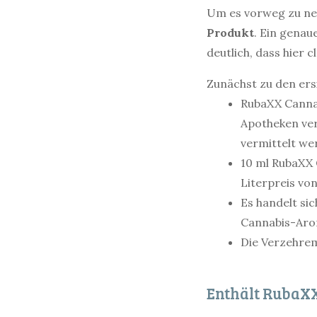
Um es vorweg zu n
Produkt
. Ein genau
deutlich, dass hier
Zunächst zu den ers
RubaXX Canna
Apotheken ver
vermittelt we
10 ml RubaXX C
Literpreis von
Es handelt si
Cannabis-Aro
Die Verzehrem
Enthält RubaX