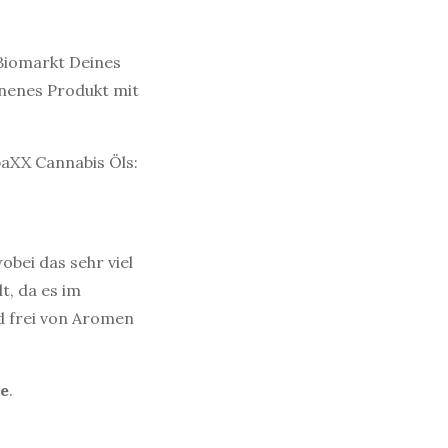
 Biomarkt Deines
nnenes Produkt mit
baXX Cannabis Öls:
obei das sehr viel
t, da es im
d frei von Aromen
te
.