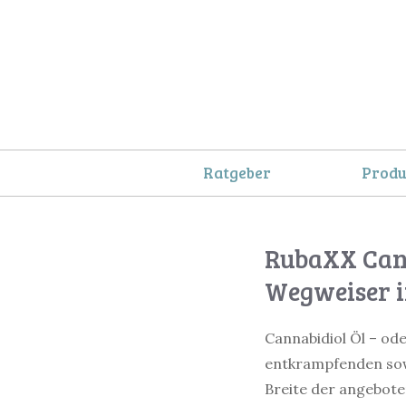
Springe
zum
Inhalt
Ratgeber
Produ
RubaXX Cann
Wegweiser 
Cannabidiol Öl – od
entkrampfenden sowi
Breite der angebot