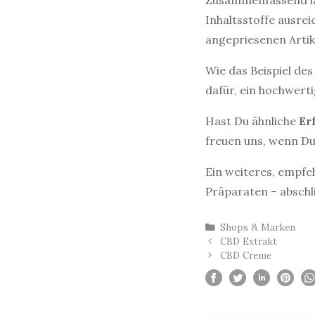
Zusammenfassend läs
Inhaltsstoffe ausre
angepriesenen Artik
Wie das Beispiel des
dafür, ein hochwert
Hast Du ähnliche
Er
freuen uns, wenn Du
Ein weiteres, empfe
Präparaten – abschl
Kategorien
Shops & Marken
Beitrags-
CBD Extrakt
Navigation
CBD Creme