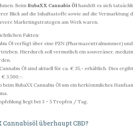
ehmen: Beim
RubaXX Cannabis Öl
handelt es sich tatsäch
erer Blick auf die Inhaltsstoffe sowie auf die Vermarktung
 clevere Marketingstrategen am Werk waren.
ichtlichen Fakten:
bis Öl verfügt über eine PZN (Pharmazentralnummer) und
trieben. Hierdurch soll vermutlich ein souveräner, medizi
rden.
annabis Öl sind aktuell für ca. € 35,- erhältlich. Dies ergib
 € 3.500,-.
ch beim RubaXX Cannabis Öl um ein herkömmliches Hanfsa
ma.
pfehlung liegt bei 3 – 5 Tropfen / Tag.
X Cannabisöl überhaupt CBD?