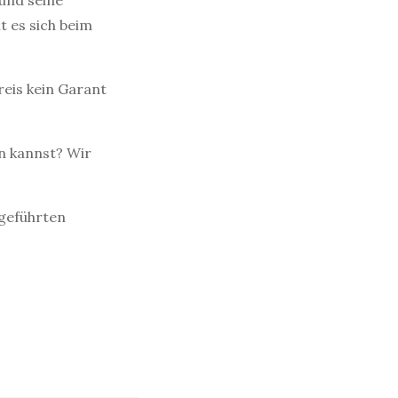
 und seine
t es sich beim
reis kein Garant
n kannst? Wir
fgeführten